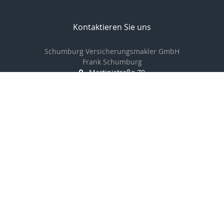
Kontaktieren Sie uns
Schumburg Versicherungsmakler GmbH
Frank Schumburg
Martinistraße 79
49080 Osnabrück
0541-349787-0
0541-349787-20
info@schumburg-versicherungsmakler.de
http://www.schumburg-versicherungsmakler.de/
Nachricht schreiben
Onlinerechner
Startseite