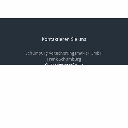
Kontaktieren Sie uns
Schumburg Versicherungsmakler GmbH
Frank Schumburg
Martinistraße 79
49080 Osnabrück
0541-349787-0
0541-349787-20
info@schumburg-versicherungsmakler.de
http://www.schumburg-versicherungsmakler.de/
Nachricht schreiben