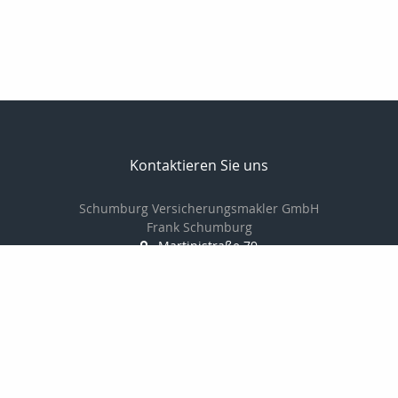
Kontaktieren Sie uns
Schumburg Versicherungsmakler GmbH
Frank Schumburg
Martinistraße 79
49080 Osnabrück
0541-349787-0
0541-349787-20
info@schumburg-versicherungsmakler.de
http://www.schumburg-versicherungsmakler.de/
Nachricht schreiben