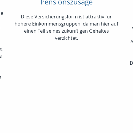
Pensionszusage
ie
Diese Versicherungsform ist attraktiv für
höhere Einkommensgruppen, da man hier auf
e
einen Teil seines zukünftigen Gehaltes
verzichtet.
A
e,
e
D
s