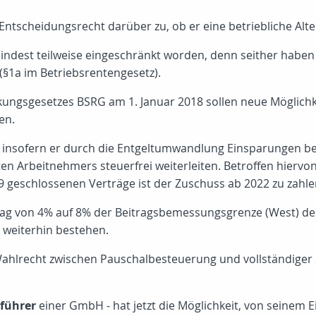
ntscheidungsrecht darüber zu, ob er eine betriebliche Alter
indest teilweise eingeschränkt worden, denn seither haben
§1a im Betriebsrentengesetz).
kungsgesetzes BSRG am 1. Januar 2018 sollen neue Möglich
en.
 insofern er durch die Entgeltumwandlung Einsparungen bei 
en Arbeitnehmers steuerfrei weiterleiten. Betroffen hiervo
 geschlossenen Verträge ist der Zuschuss ab 2022 zu zahle
trag von 4% auf 8% der Beitragsbemessungsgrenze (West) 
t weiterhin bestehen.
 Wahlrecht zwischen Pauschalbesteuerung und vollständiger
sführer
einer GmbH - hat jetzt die Möglichkeit, von seinem 