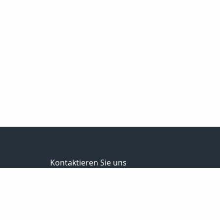
Kontaktieren Sie uns
Schumburg Versicherungsmakler GmbH
Frank Schumburg
Martinistraße 79
49080 Osnabrück
0541-349787-0