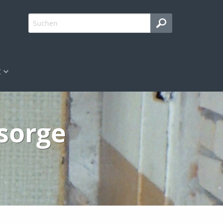
g
rsorge