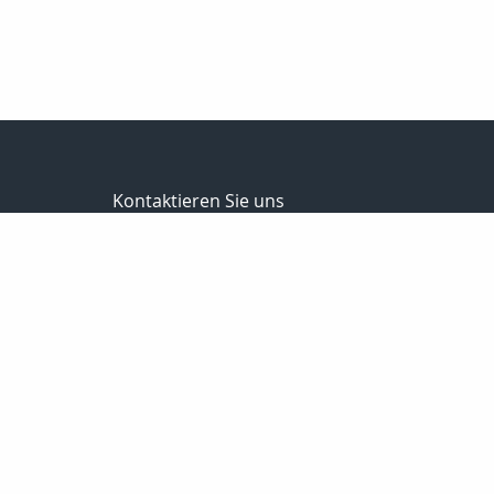
Kontaktieren Sie uns
Schumburg Versicherungsmakler GmbH
Frank Schumburg
Martinistraße 79
49080 Osnabrück
0541-349787-0
0541-349787-20
info@schumburg-versicherungsmakler.de
http://www.schumburg-versicherungsmakler.de/
Nachricht schreiben