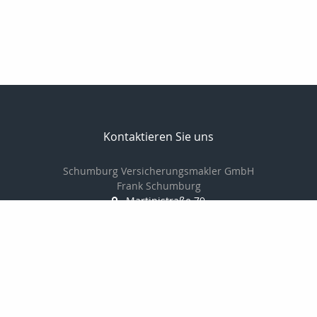
Kontaktieren Sie uns
Schumburg Versicherungsmakler GmbH
Frank Schumburg
Martinistraße 79
49080 Osnabrück
0541-349787-0
0541-349787-20
info@schumburg-versicherungsmakler.de
http://www.schumburg-versicherungsmakler.de/
Nachricht schreiben