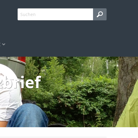
g
brief