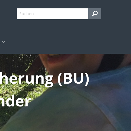
g
cherung (BU)
inder