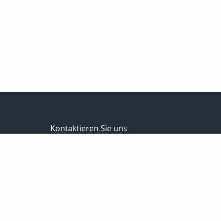
Kontaktieren Sie uns
Schumburg Versicherungsmakler GmbH
Frank Schumburg
Martinistraße 79
49080 Osnabrück
0541-349787-0
0541-349787-20
info@schumburg-versicherungsmakler.de
http://www.schumburg-versicherungsmakler.de/