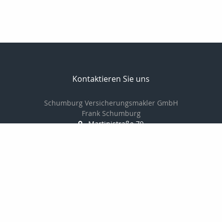
Kontaktieren Sie uns
Schumburg Versicherungsmakler GmbH
Frank Schumburg
Martinistraße 79
49080 Osnabrück
0541-349787-0
0541-349787-20
info@schumburg-versicherungsmakler.de
http://www.schumburg-versicherungsmakler.de/
Nachricht schreiben