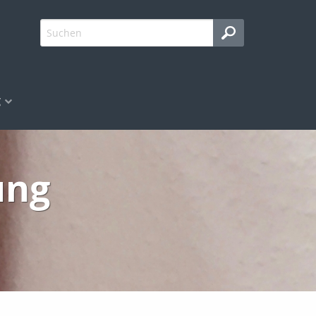
g
ung