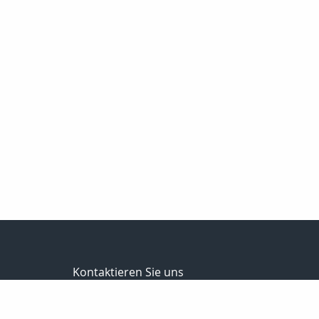
Kontaktieren Sie uns
Schumburg Versicherungsmakler GmbH
Frank Schumburg