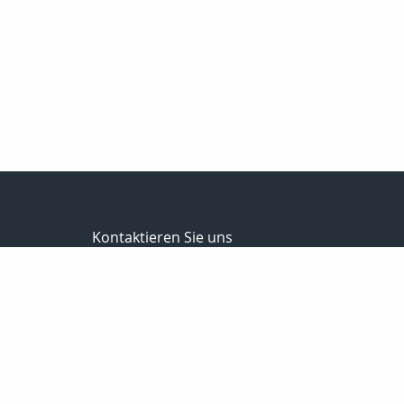
Kontaktieren Sie uns
Schumburg Versicherungsmakler GmbH
Frank Schumburg
Martinistraße 79
49080 Osnabrück
0541-349787-0
0541-349787-20
info@schumburg-versicherungsmakler.de
http://www.schumburg-versicherungsmakler.de/