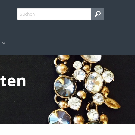
g
ten